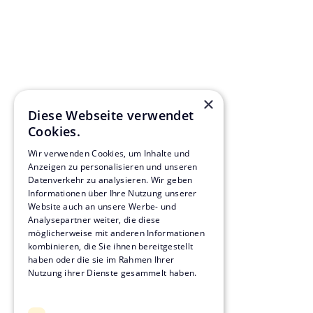
Aufgabenstellung
Die Qualitäten des Neubaus werden auf Komfort und moderne Technik
fokussieren. Die KVL wurde mit der Erbringung von
Projektsteuerungsleistungen beauftragt und koordiniert alle Planungs-
×
und Ausführungsleistungen.
Diese Webseite verwendet
Cookies.
Wir verwenden Cookies, um Inhalte und
Anzeigen zu personalisieren und unseren
Datenverkehr zu analysieren. Wir geben
Informationen über Ihre Nutzung unserer
Projektdetails
Website auch an unsere Werbe- und
Analysepartner weiter, die diese
// Projektlaufzeit:
möglicherweise mit anderen Informationen
2014 - 2017
kombinieren, die Sie ihnen bereitgestellt
haben oder die sie im Rahmen Ihrer
//
Privater Investor, Berlin
Nutzung ihrer Dienste gesammelt haben.
Datenschutzrichtlinie
//
Berlin