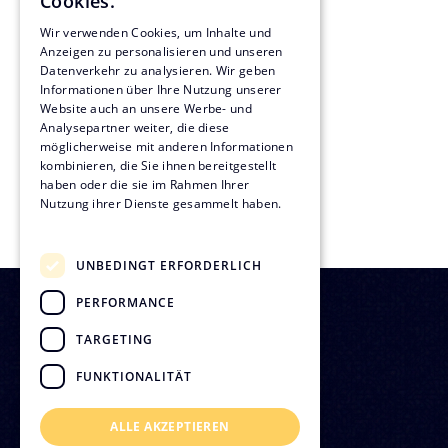
Cookies.
Projektmanagement
Wir verwenden Cookies, um Inhalte und
Anzeigen zu personalisieren und unseren
Datenverkehr zu analysieren. Wir geben
Sachverständigenwesen
Informationen über Ihre Nutzung unserer
Website auch an unsere Werbe- und
Technische Immobilienberatung
Analysepartner weiter, die diese
möglicherweise mit anderen Informationen
kombinieren, die Sie ihnen bereitgestellt
Projektentwicklung
haben oder die sie im Rahmen Ihrer
Nutzung ihrer Dienste gesammelt haben.
Nachhaltigkeit
Datenschutzrichtlinie
UNBEDINGT ERFORDERLICH
PERFORMANCE
TARGETING
FUNKTIONALITÄT
ALLE AKZEPTIEREN