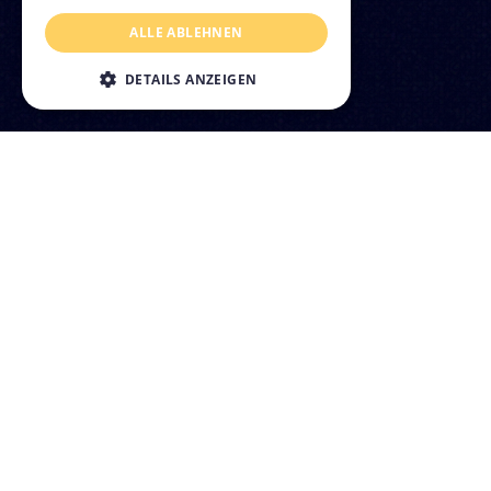
ALLE ABLEHNEN
DETAILS ANZEIGEN
Ich will bauen!
Ich baue!
Ich betreibe!
Vorstellungen, Ideen und Bedarfe benennen!
Wir unterstützen Sie noch vor Baubeginn, etwa im Rahmen von Ideen-
Werkstätten oder bei der baubetrieblichen Planungsphase. Ebenso
begleiten wir Sie bei der Erstellung von Raumkonzepten oder
Machbarkeitsstudien und führen Technical Due Dilligences sowie
Markt- und Standortanalysen durch, sodass Sie für den weiteren
Verlauf optimal vorbereitet sind.
Sie haben Pläne? Wir haben Leistungen!
Markt- und Standortanalyse
– Bewertung von Potenzialen, Flächen und
Standortbedingungen.