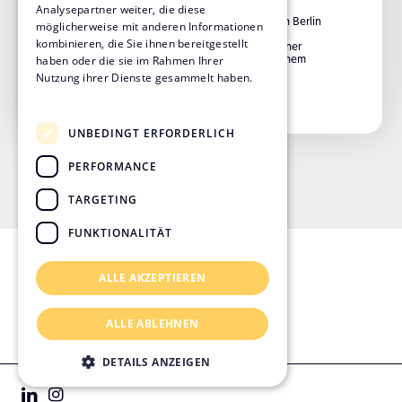
ICC Berlin
Analysepartner weiter, die diese
2023 beschloss das Abgeordnetenhaus von Berlin
möglicherweise mit anderen Informationen
die Wiederbelebung und beauftragte die
kombinieren, die Sie ihnen bereitgestellt
Senatswirtschaftsverwaltung bzw. die Berliner
Immobilienmanagement GmbH (BIM) mit einem
haben oder die sie im Rahmen Ihrer
Konzeptverfahren.
Nutzung ihrer Dienste gesammelt haben.
Datenschutzrichtlinie
UNBEDINGT ERFORDERLICH
PERFORMANCE
TARGETING
FUNKTIONALITÄT
ALLE AKZEPTIEREN
Kontakt & Standorte
Impressum
ALLE ABLEHNEN
Datenschutz
Rechtliches
DETAILS ANZEIGEN
© 2026 KVL Bauconsult GmbH