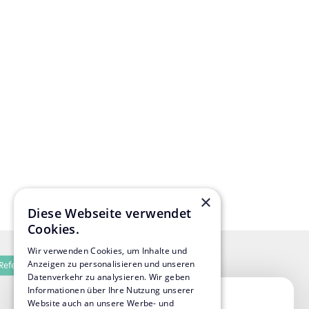
Projektdetails
// Projektlaufzeit:
2006 bis 2011
//
Fraport AG / Privater Investor
//
Frankfurt am Main
×
Diese Webseite verwendet
Cookies.
Wir verwenden Cookies, um Inhalte und
Anzeigen zu personalisieren und unseren
Referenzen
Datenverkehr zu analysieren. Wir geben
Informationen über Ihre Nutzung unserer
Website auch an unsere Werbe- und