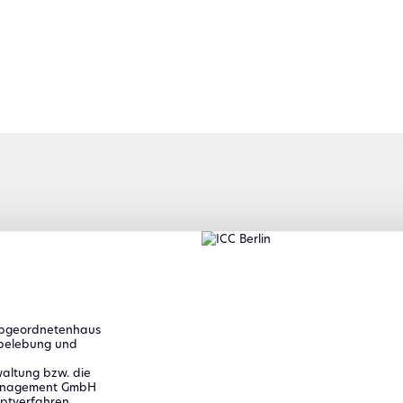
Abgeordnetenhaus
rbelebung und
waltung bzw. die
management GmbH
ptverfahren.