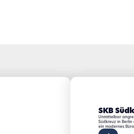
SKB Südk
Unmittelbar angr
Südkreuz in Berlin
ein modernes Bür