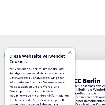
×
Diese Webseite verwendet
Passende Referenzen
Cookies.
Wir verwenden Cookies, um Inhalte und
Anzeigen zu personalisieren und unseren
Datenverkehr zu analysieren. Wir geben
ICC Berlin
Informationen über Ihre Nutzung unserer
2023 beschloss das 
Website auch an unsere Werbe- und
von Berlin die Wiede
Analysepartner weiter, die diese
beauftragte die
möglicherweise mit anderen Informationen
Senatswirtschaftsver
kombinieren, die Sie ihnen bereitgestellt
Berliner Immobilien
haben oder die sie im Rahmen Ihrer
(BIM) mit einem Konze