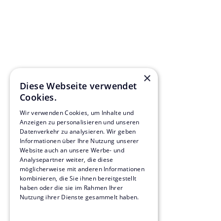
×
Diese Webseite verwendet
Cookies.
Aufgabenstell
Wir verwenden Cookies, um Inhalte und
Anzeigen zu personalisieren und unseren
Im 1. UG des Gebäudes befindet sich die
Datenverkehr zu analysieren. Wir geben
Übergaberäumen des automatisierten Pk
Informationen über Ihre Nutzung unserer
Hotellobby im Erdgeschoss sind ein Rest
Website auch an unsere Werbe- und
angegliedert.
Analysepartner weiter, die diese
Ab dem 6. OG verändert sich der Umriss 
möglicherweise mit anderen Informationen
deutlich verschlankten Wohnturms erhebt 
kombinieren, die Sie ihnen bereitgestellt
das Wohngeschoss in der 18. Etage. Dadu
haben oder die sie im Rahmen Ihrer
Dachterrasse im 6. OG. Auf dieser befindet
Nutzung ihrer Dienste gesammelt haben.
die Kinder der Bewohnenden vorgesehen i
Datenschutzrichtlinie
Terrasse wird vom Hotel eine Außengast
betrieben.