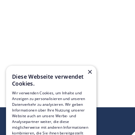
Die Sachverständigen leisteten durch ihre Aufklärung der
Bauablaufstörungen sowie der technischen Nachträge einen
überaus wertvollen Beitrag zum Abschluss des Projektes.
Jana Jozefini, Wasserstraßen-Neubauamt Berlin
×
Diese Webseite verwendet
Cookies.
Wir verwenden Cookies, um Inhalte und
Anzeigen zu personalisieren und unseren
Datenverkehr zu analysieren. Wir geben
Informationen über Ihre Nutzung unserer
Website auch an unsere Werbe- und
Analysepartner weiter, die diese
möglicherweise mit anderen Informationen
kombinieren, die Sie ihnen bereitgestellt