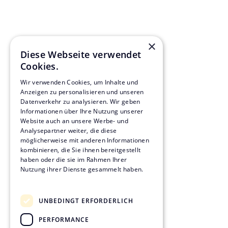
Aufgabenstellung
Aufgrund der Schädigung der Widerlager und notwendiger
Sanierungsarbeiten an der denkmalgeschützten Brücke übernahm KVL
die Sachverständigenleistungen zur Bewertung der Bauschäden und
×
Prüfung der Sanierungsmaßnahmen.
Diese Webseite verwendet
Cookies.
Wir verwenden Cookies, um Inhalte und
Anzeigen zu personalisieren und unseren
Datenverkehr zu analysieren. Wir geben
Informationen über Ihre Nutzung unserer
Projektdetails
Website auch an unsere Werbe- und
Analysepartner weiter, die diese
// Projektlaufzeit:
möglicherweise mit anderen Informationen
2011 - 2014
kombinieren, die Sie ihnen bereitgestellt
haben oder die sie im Rahmen Ihrer
//
Freie und Hansestadt Hamburg
Nutzung ihrer Dienste gesammelt haben.
Datenschutzrichtlinie
//
Hamburg
UNBEDINGT ERFORDERLICH
PERFORMANCE