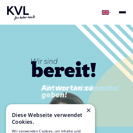
bereit!
bereit!
Wir sind
Wir sind
Antworten zu
Für das Unbekannte!
geben!
×
Diese Webseite verwendet
Cookies.
Wir verwenden Cookies, um Inhalte und