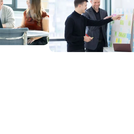
Seit über 20 Jahren
berät der
Stadionspezialist
Jochen Lerche Vereine,
Betreiber und
Kommunen beim Bau
und Betrieb von Sport-
und