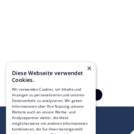
„In jeder Lösung, die wir
entwickeln, steckt unsere
Erfahrung aus dem täglichen
Betrieb von Venues und
Großevents.“
Pia Wißkirchen, Teamleitung
×
Diese Webseite verwendet
Cookies.
Wir verwenden Cookies, um Inhalte und
Previous
Mehr
Anzeigen zu personalisieren und unseren
Datenverkehr zu analysieren. Wir geben
Informationen über Ihre Nutzung unserer
Website auch an unsere Werbe- und
Analysepartner weiter, die diese
möglicherweise mit anderen Informationen
kombinieren, die Sie ihnen bereitgestellt