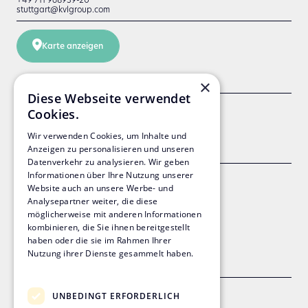
stuttgart@kvlgroup.com
Karte anzeigen
×
Diese Webseite verwendet
Geschäftsführung:
Cookies.
Wir verwenden Cookies, um Inhalte und
Prof. Dr.-Ing. Markus G. Viering
Anzeigen zu personalisieren und unseren
Datenverkehr zu analysieren. Wir geben
Informationen über Ihre Nutzung unserer
Geschäftsleitung:
Website auch an unsere Werbe- und
Analysepartner weiter, die diese
ppa. Katharina Haas
möglicherweise mit anderen Informationen
kombinieren, die Sie ihnen bereitgestellt
haben oder die sie im Rahmen Ihrer
ppa. Thomas Scheck
Nutzung ihrer Dienste gesammelt haben.
Datenschutzrichtlinie
Sitz der Gesellschaft:
UNBEDINGT ERFORDERLICH
Stuttgart